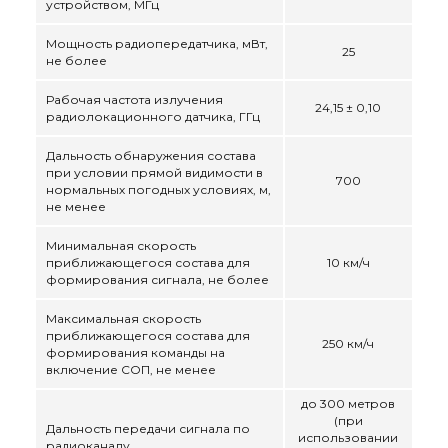
устройством, МГц
Мощность радиопередатчика, мВт,
25
не более
Рабочая частота излучения
24,15 ± 0,10
радиолокационного датчика, ГГц
Дальность обнаружения состава
при условии прямой видимости в
700
нормальных погодных условиях, м,
не менее
Минимальная скорость
приближающегося состава для
10 км/ч
формирования сигнала, не более
Максимальная скорость
приближающегося состава для
250 км/ч
формирования команды на
включение СОП, не менее
до 300 метров
(при
Дальность передачи сигнала по
использовании
радиоканалу