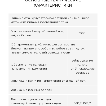
ОСНОВНЫЕ ТЕХНИЧЕСКИЕ
ХАРАКТЕРИСТИКИ
Питание от аккумуляторной батареи или внешнего
источника питания постоянного тока
Максимальный потребляемый ток,
900
мА, не более
Обнаружение приближающегося состава
бесконтактным способом, в любое время суток
независимо от условий освещенности
обнаружение
Обеспечение селекции
только
направления движения
приближающихся
составов
Индикация наличия напряжения от внешней сети
Индикация режима работы
Диапазон радиочастот для
взаимодействия с управляющим
868,7…869,2