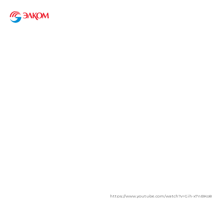
+7 (812) 292-36-50
Оборудование
для метрополитена
Работаем с 1998 года
https://www.youtube.com/watch?v=Gih-x7nBKo8